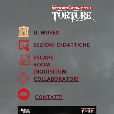
Attiva/disattiva modalità silenziosa
IL MUSEO
IL MUSEO
SEZIONI DIDATTICHE
SEZIONI DIDATTICHE
ESCAPE
ESCAPE
ROOM
ROOM
INQUISITUM
INQUISITUM
COLLABORATORI
COLLABORATORI
CONTATTI
CONTATTI